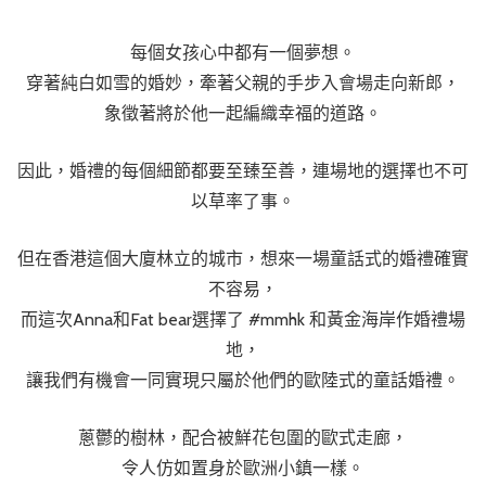
每個女孩心中都有一個夢想。
穿著純白如雪的婚妙，牽著父親的手步入會場走向新郎，
象徵著將於他一起編織幸福的道路。
因此，婚禮的每個細節都要至臻至善，連場地的選擇也不可
以草率了事。
但在香港這個大廈林立的城市，想來一場童話式的婚禮確實
不容易，
而這次Anna和Fat bear選擇了 #mmhk 和黃金海岸作婚禮場
地，
讓我們有機會一同實現只屬於他們的歐陸式的童話婚禮。
蔥鬱的樹林，配合被鮮花包圍的歐式走廊，
令人仿如置身於歐洲小鎮一樣。