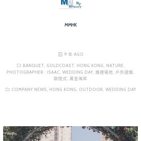
MMHK
9 年 AGO
BANQUET,
GOLDCOAST,
HONG KONG,
NATURE,
PHOTOGRAPHER : ISAAC,
WEDDING DAY,
婚禮場地,
戶外證婚,
歐陸式,
黃金海岸
COMPANY NEWS,
HONG KONG,
OUTDOOR,
WEDDING DAY