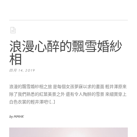
浪漫心醉的飄雪婚紗
相
四月 14, 2019
浪漫的飄雪婚紗相之旅 是每個女孩夢寐以求的畫面 輕井澤原來
除了我們熟悉的紅葉美景之外 還有令人陶醉的雪景 來細賞穿上
白色衣裳的輕井澤吧! [...]
by MMHK