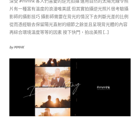
深受 #mmhk 客人們喜愛的逆光拍攝 運用自然的太陽光線令照
片有一種富有溫度的浪漫唯美感 但其實拍攝逆光照片很考驗攝
影師的攝影技巧 攝影師需要在背光的情況下去判斷光差的比例
從而憑經驗去保留陽光直射的細節之餘並且呈現背光體的內容
再綜合環境溫度等等的因素 按下快門，拍出美照 [...]
by MMHK