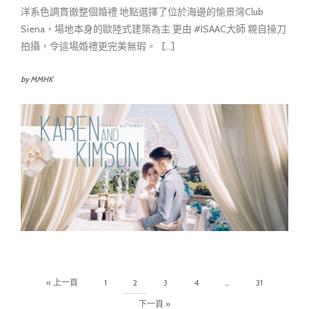
洋系色調貫徹整個婚禮 地點選擇了位於海邊的愉景灣Club
Siena，場地本身的歐陸式建築為主 更由 #ISAAC大師 親自操刀
拍攝，令這場婚禮更完美無瑕。 [...]
by MMHK
« 上一頁
1
2
3
4
…
31
下一頁 »