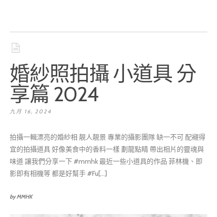
婚紗照拍攝 小道具 分
享篇 2024
九月 16, 2024
拍攝一輯漂亮的婚紗相 靚人靚景 專業的攝影團隊 缺一不可 配襯得
宜的拍攝道具 好像美食中的香料一樣 劃龍點睛 帶出相片的靈魂與
味道 讓我們分享一下 #mmhk 最近一些小道具的作品 菲林機、即
影即有相機等 都是好幫手 #Fu[...]
by MMHK