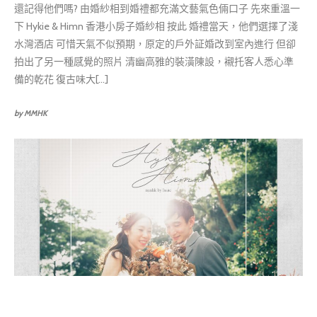
還記得他們嗎? 由婚紗相到婚禮都充滿文藝氣色倆口子 先來重溫一
下 Hykie & Himn 香港小房子婚紗相 按此 婚禮當天，他們選擇了淺
水灣酒店 可惜天氣不似預期，原定的戶外証婚改到室內進行 但卻
拍出了另一種感覺的照片 清幽高雅的裝潢陳設，襯托客人悉心準
備的乾花 復古味大[...]
by MMHK