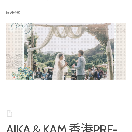
by MMHK
AIKA & KAM 香港PRE-