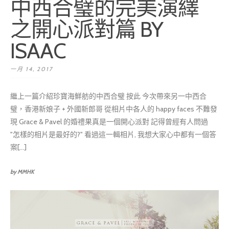
中西合璧的完美演繹
之開心派對篇 BY
ISAAC
一月 14, 2017
繼上一篇介紹珍寶海鮮舫的中西合璧 按此 今次帶來另一中西合
璧，香港新娘子 + 外國新郎哥 從相片中各人的 happy faces 不難發
現 Grace & Pavel 的婚禮果真是一個開心派對 記得曾經有人問過
"怎樣的相片是最好的?" 看過這一輯相片, 我想大家心中都有一個答
案[...]
by MMHK