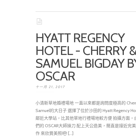
HYATT REGENCY
HOTEL - CHERRY 
SAMUEL BIGDAY B
OSCAR
十一月 21, 2017
小清新草地婚禮場地 一直以來都是詢問度極高的 Cherry
Samuel的大日子 選擇了位於沙田的 Hyatt Regency Hot
鄰近大學站，比其他草地行禮場地較方便 拍攝方面，
們的 OSCAR大師操刀 配上天公造美，簡直是接近完
作 來欣賞美照吧! [...]