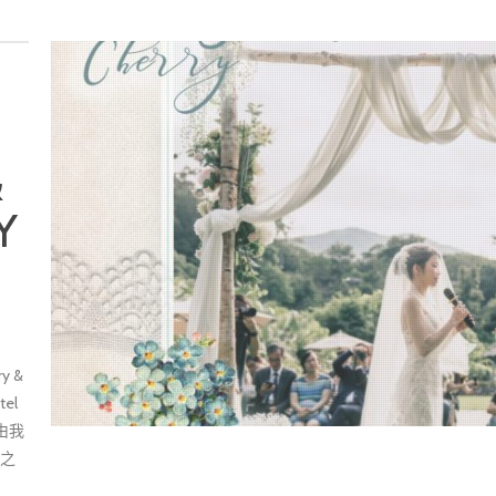
&
Y
 &
el
由我
美之