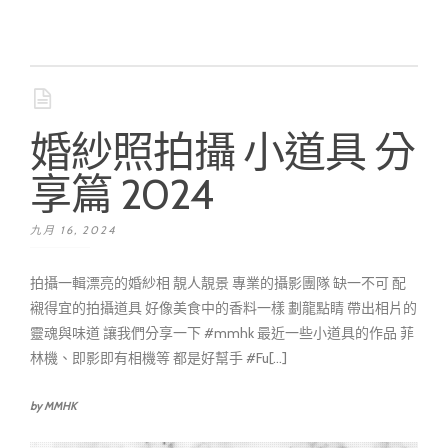
婚紗照拍攝 小道具 分
享篇 2024
九月 16, 2024
拍攝一輯漂亮的婚紗相 靚人靚景 專業的攝影團隊 缺一不可 配
襯得宜的拍攝道具 好像美食中的香料一樣 劃龍點睛 帶出相片的
靈魂與味道 讓我們分享一下 #mmhk 最近一些小道具的作品 菲
林機、即影即有相機等 都是好幫手 #Fu[...]
by MMHK