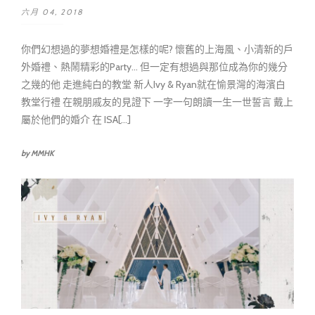
六月 04, 2018
你們幻想過的夢想婚禮是怎樣的呢? 懷舊的上海風、小清新的戶
外婚禮、熱鬧精彩的Party... 但一定有想過與那位成為你的幾分
之幾的他 走進純白的教堂 新人Ivy & Ryan就在愉景灣的海濱白
教堂行禮 在親朋戚友的見證下 一字一句朗讀一生一世誓言 戴上
屬於他們的婚介 在 ISA[...]
by MMHK