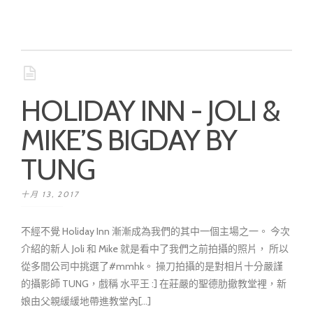
HOLIDAY INN - JOLI &
MIKE’S BIGDAY BY
TUNG
十月 13, 2017
不經不覺 Holiday Inn 漸漸成為我們的其中一個主場之一。 今次
介紹的新人 Joli 和 Mike 就是看中了我們之前拍攝的照片， 所以
從多間公司中挑選了#mmhk。 操刀拍攝的是對相片十分嚴謹
的攝影師 TUNG，戲稱 水平王 :] 在莊嚴的聖德肋撤教堂裡，新
娘由父親緩緩地帶進教堂內[...]