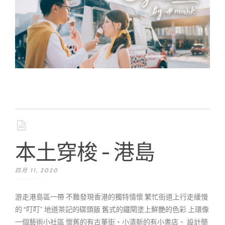
本土穿梭 - 港島
四月 11, 2020
游走港島區一帶 不難發現香港的獨特情懷 繁忙街道上行走緩慢
的 “叮叮” 地道茶記的碟頭飯 舊式的鐵閘塗上鮮艷的色彩 上環像
一個藝術小社區 懷舊的有古董街、小清新的有小書店、 設計簡