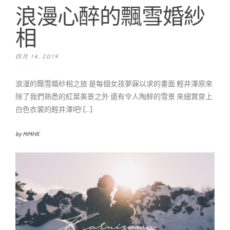
浪漫心醉的飄雪婚紗
相
四月 14, 2019
浪漫的飄雪婚紗相之旅 是每個女孩夢寐以求的畫面 輕井澤原來
除了我們熟悉的紅葉美景之外 還有令人陶醉的雪景 來細賞穿上
白色衣裳的輕井澤吧! [...]
by MMHK