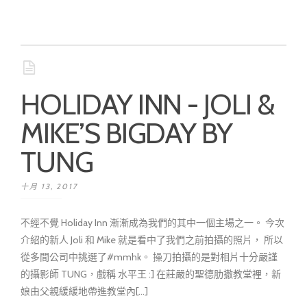
HOLIDAY INN - JOLI &
MIKE’S BIGDAY BY
TUNG
十月 13, 2017
不經不覺 Holiday Inn 漸漸成為我們的其中一個主場之一。 今次
介紹的新人 Joli 和 Mike 就是看中了我們之前拍攝的照片， 所以
從多間公司中挑選了#mmhk。 操刀拍攝的是對相片十分嚴謹
的攝影師 TUNG，戲稱 水平王 :] 在莊嚴的聖德肋撤教堂裡，新
娘由父親緩緩地帶進教堂內[...]