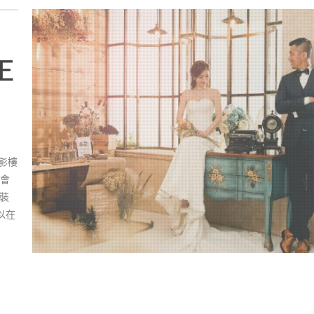
E
的影樓
開會
在裝
以在