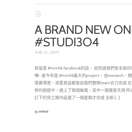
A BRAND NEW ON
#STUDI3O4
十月 12, 2017
有留意 #mmhk facebook的話， 就知道我們有全新
嚕~ 是今年度 #mmhk最大的project。 由research、
落實場景、添置景品都是由我們整隊team合力完成 
修的過程中，遇上了兩個颱風，其中一個便是天鴿 所
訂下的完工期內延遲了一個星期才完成 全新 [...]
by MMHK