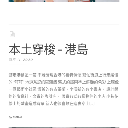
本土穿梭 - 港島
四月 11, 2020
游走港島區一帶 不難發現香港的獨特情懷 繁忙街道上行走緩慢
的 “叮叮” 地道茶記的碟頭飯 舊式的鐵閘塗上鮮艷的色彩 上環像
一個藝術小社區 懷舊的有古董街、小清新的有小書店、 設計簡
約的陶瓷社、文青的咖啡店、 販賣各式各樣物件的小店 小巷花
牆上的壁畫造成背景 新人也很喜歡在這裏穿上[...]
by MMHK