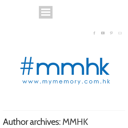
Author archives:
MMHK