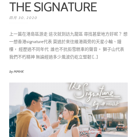
THE SIGNATURE
四月 30, 2020
上一篇在港島區游走 這次就到訪九龍區 尋找甚麼地方好呢？ 想
一想香港signature代表 莫過於來往維港兩旁的天星小輪、鐘
樓， 經歷過不同年代 誰也不抗拒雪糕車的聲音。 獅子山代表
我們不朽精神 無論經過多少風波仍屹立堅韌 [...]
by MMHK