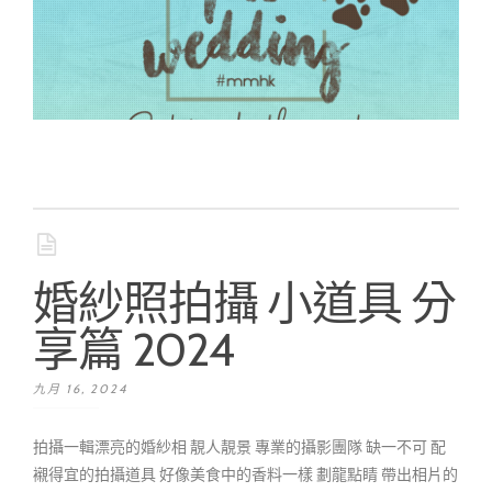
婚紗照拍攝 小道具 分
享篇 2024
九月 16, 2024
拍攝一輯漂亮的婚紗相 靚人靚景 專業的攝影團隊 缺一不可 配
襯得宜的拍攝道具 好像美食中的香料一樣 劃龍點睛 帶出相片的