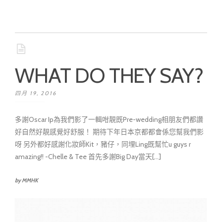
WHAT DO THEY SAY?
四月 19, 2016
多謝Oscar Ip為我們影了一輯咁靚既Pre-wedding相朋友們都讚
好自然好靚感覺好舒服！ 期待下年日本京都都會係您幫我們影
呀 另外都好感謝化妝師Kit，豬仔，同埋Ling既幫忙u guys r
amazing!! -Chelle & Tee 首先多謝Big Day當天[...]
by MMHK