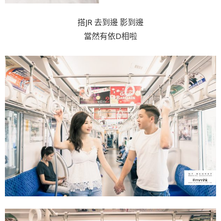
搭JR 去到邊 影到邊
當然有依D相啦