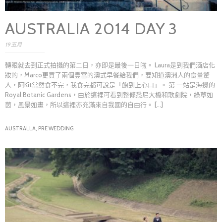
AUSTRALIA 2014 DAY 3
19 五月
轉眼就去到正式拍攝的第二日，亦即是最後一日啦。 Laura是到我們酒店化
妝的，Marco更買了兩個豐富的澳式早餐給我們，要知道澳洲人的食量驚
人，阿Kit當然食不完，我食完都可說是「飽到上心口」。 第 一站是海邊的
Royal Botanic Gardens，由於這裡可看到整條悉尼大橋和歌劇院，綠草如
茵，風景如畫，所以這裡亦充滿來自我國的自由行。 [...]
AUSTRALLA,
PRE WEDDING