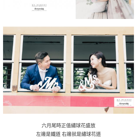
六月尾時正值繡球花盛放
左邊是鐵道 右邊就是繡球花道