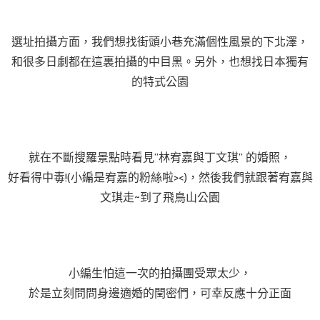
選址拍攝方面，我們想找街頭小巷充滿個性風景的下北澤，
和很多日劇都在這裏拍攝的中目黑。另外，也想找日本獨有
的特式公園
就在不斷搜羅景點時看見”林宥嘉與丁文琪” 的婚照，
好看得中毒!(小編是宥嘉的粉絲啦><)，然後我們就跟著宥嘉與
文琪走~到了飛鳥山公園
小編生怕這一次的拍攝團受眾太少，
於是立刻問問身邊適婚的閏密們，可幸反應十分正面