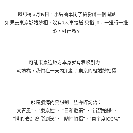
還記得 5月19日，小編簡單問了攝影師一個問題
如果去東京影婚紗相，沒有7人車接送 只搭 JR，一邊行一邊
影，可行嗎﹖
可能東京這地方本身就有種吸引力…..
就這樣，我們在一天內策劃了東京的輕婚紗拍攝
那時腦海內只想到一些零碎詞語：
“文青風”、 “東京控”、 “日和散策” 、”街頭拍攝”、
“搭JR 去到邊 影到邊”、 “隨性拍攝”、”自主度100%”