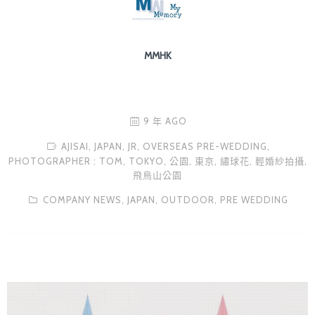
MMHK
9 年 AGO
AJISAI,
JAPAN,
JR,
OVERSEAS PRE-WEDDING,
PHOTOGRAPHER : TOM,
TOKYO,
公園,
東京,
繡球花,
輕婚紗拍攝,
飛鳥山公園
COMPANY NEWS,
JAPAN,
OUTDOOR,
PRE WEDDING