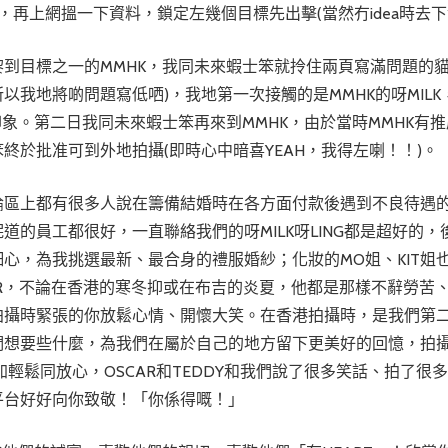
婚照，再上網搵一下資料，鎖定左幾個目標先出擊(當然冇idea時
到目標之一的MMHK，我同未來蝦士笨就拎住兩頁寫滿問題的
以我地將啲問題寫低哂)，我地第一次接觸的是MMHK的呀MIL
印象。第二日我同未來蝦士笨再來到MMHK，由於當時MMHK
終於批准可到外地拍攝(即時心中暗喜YEAH，我得左喇！！)。
論區上都有很多人說在籌備結婚時在各方面付款後遇到不良待遇的
道的員工都很好，一直聯絡我們的呀MILK呀LING都是超好的
細心，為我挑選最新、最合身的禮服婚紗；化妝的MO姐、KIT
AR，不論在香港的寒冬抑或在布吉的炎夏，他都是那樣不辭勞苦
攝時緊張的你放鬆心情、開懷大笑。在香港拍攝時，是我們第二次見
們想要些什麼，為我們在屬於自己的地方留下更美好的回憶，拍
更加輕鬆同放心，OSCAR和TEDDY和我們說了很多笑話、拍了很
平台好好向你致敬！「你係得嘅！」