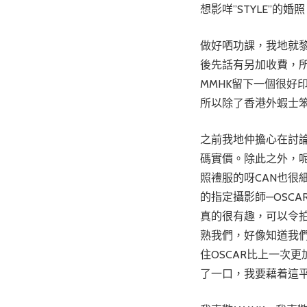
想影咩”STYLE”的
做好哂功課，我地就黎
後先話有另加收費，所
MMHK留下一個很好
所以除了香港外蝦士笨
之前我地仲擔心在討
碼實價。除此之外，呢
照禮服的呀CAN也很
的指定攝影師—OSC
真的很有趣，可以令拍
熟我們，好像知道我
住OSCAR比上一次
了一口，我要藉着這