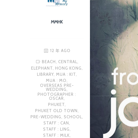
MMHK
12 年 AGO
BEACH,
CENTRAL,
ELEPHANT,
HONG KONG,
LIBRARY,
MUA : KIT,
MUA : MO,
OVERSEAS PRE-
WEDDING,
PHOTOGRAPHER :
OSCAR,
PHUKET,
PHUKET OLD TOWN,
PRE-WEDDING,
SCHOOL,
STAFF : CAN,
STAFF : LING,
STAFF : MILK,