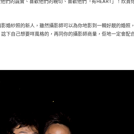
歡他們的誠實、喜歡他們的親切、喜歡他們「有HEART」！欣
備影婚紗照的新人，雖然攝影師可以為你地影到一輯好靚的婚照
，諗下自己想要咩風格的，再同你的攝影師商量，佢地一定會配