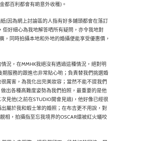
去下金都百利都會有啲意外收穫)。
貓紙(因為網上討論區的人指有好多鋪頭都會在落訂
K，佢好細心為我地解答哂所有疑問，亦令我地對
有推廣，同時拍攝本地和外地的婚攝便能享受優惠價，
情況，在MMHK我絕沒有遇過這種情況，絕對明
，後期服務的跟進也非常貼心喲；負責替我們挑選婚
姐也很厲害，為我化出完美妝容；當然不能不提我們
、做出各種高難度姿勢為我們拍照，最重要的是他
他(之前在STUDIO開會見過)，他好像已經很
攝出屬於我和蝦士笨的婚照；在布吉更不用說，對
多靚相，拍攝指至忘我境界的OSCAR還被紅火蟻咬