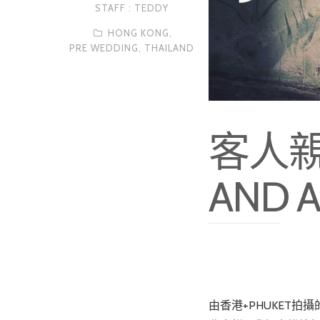
STAFF : TEDDY
HONG KONG,
PRE WEDDING,
THAILAND
客人親自
AND 
由香港+PHUKET拍