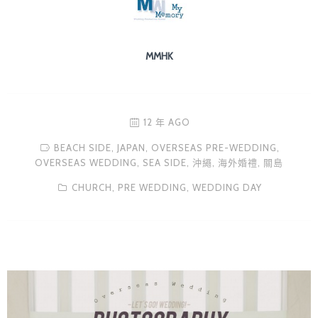
MMHK
12 年 AGO
BEACH SIDE,
JAPAN,
OVERSEAS PRE-WEDDING,
OVERSEAS WEDDING,
SEA SIDE,
沖繩,
海外婚禮,
關島
CHURCH,
PRE WEDDING,
WEDDING DAY