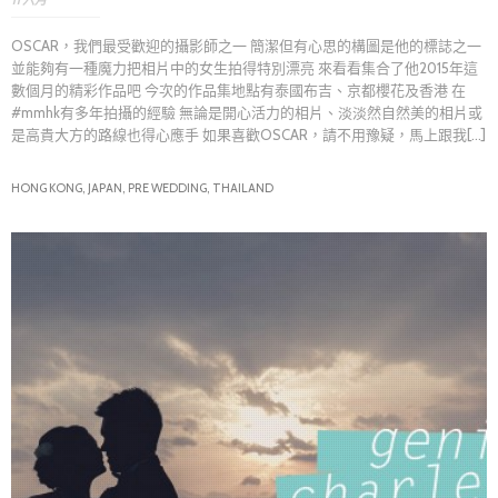
OSCAR，我們最受歡迎的攝影師之一 簡潔但有心思的構圖是他的標誌之一
並能夠有一種魔力把相片中的女生拍得特別漂亮 來看看集合了他2015年這
數個月的精彩作品吧 今次的作品集地點有泰國布吉、京都櫻花及香港 在
#mmhk有多年拍攝的經驗 無論是開心活力的相片、淡淡然自然美的相片或
是高貴大方的路線也得心應手 如果喜歡OSCAR，請不用豫疑，馬上跟我[...]
HONG KONG,
JAPAN,
PRE WEDDING,
THAILAND