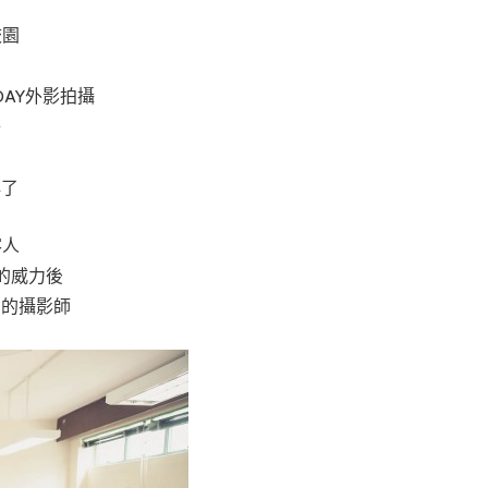
校園
DAY外影拍攝
子
心了
客人
R的威力後
們的攝影師