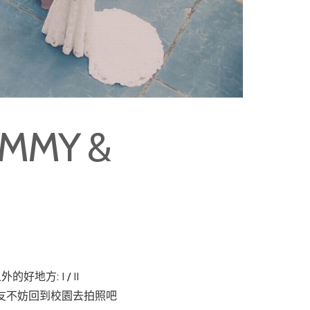
MMY &
之外的好地方:
I
/
II
友不妨回到校園去拍照吧