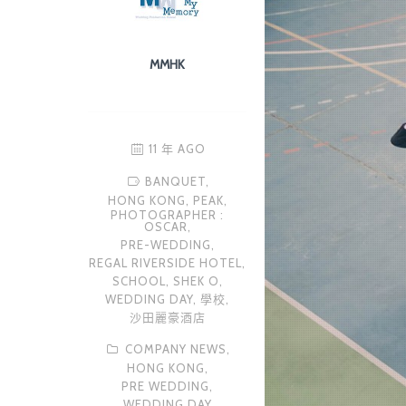
MMHK
11 年 AGO
BANQUET,
HONG KONG,
PEAK,
PHOTOGRAPHER :
OSCAR,
PRE-WEDDING,
REGAL RIVERSIDE HOTEL,
SCHOOL,
SHEK O,
WEDDING DAY,
學校,
沙田麗豪酒店
COMPANY NEWS,
HONG KONG,
PRE WEDDING,
WEDDING DAY