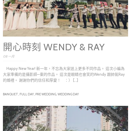
開心時刻 WENDY & RAY
08 一月
Happy New Year! 新一年，不忘為大家送上更多不同作品。 這次小編為
大家準備的是攝影師—東的作品。 這次是眼睛也會笑的Wendy 跟帥氣Ray
的婚禮。 謝謝你們的信任和厚愛！ ：） [...]
BANQUET,
FULL DAY,
PRE WEDDING,
WEDDING DAY