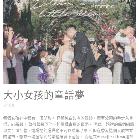
大小女孩的童話夢
27 五月
每個女孩心中都有一個夢想。 穿著純白如雪的婚妙，牽著父親的手步入會
場走向新郎， 象徵著將於他一起編織幸福的道路。 因此，婚禮的每個細節
都要至臻至善，連場地的選擇也不可以草率了事。 但在香港這個大廈林立
的城市，想來一場童話式的婚禮確實不容易， 而這次Anna和Fat bear選擇